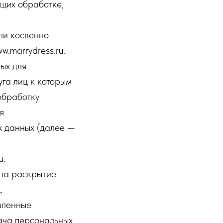
щих обработке,
ли косвенно
.marrydress.ru.
ых для
га лиц к которым
обработку
я
х данных (далее —
u.
 на раскрытие
.
вленные
ача персональных