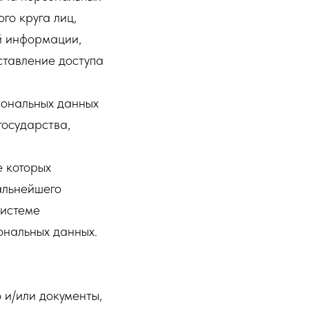
го круга лиц,
й информации,
тавление доступа
сональных данных
государства,
е которых
альнейшего
системе
ональных данных.
 и/или документы,