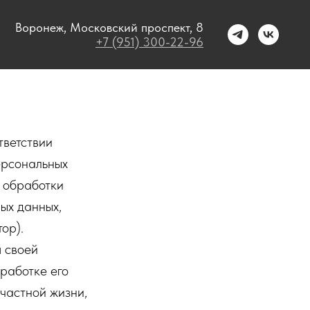
Воронеж, Московский проспект, 8
+7 (951) 300-22-96
тветствии
ерсональных
к обработки
ых данных,
ор).
я своей
работке его
частной жизни,