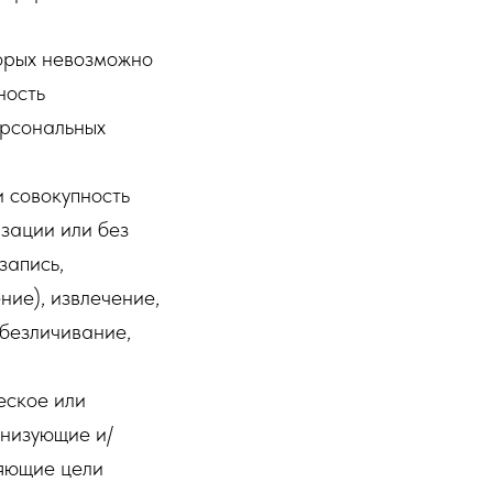
торых невозможно
ность
ерсональных
 совокупность
зации или без
запись,
ние), извлечение,
обезличивание,
еское или
анизующие и/
ляющие цели