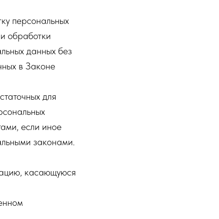
тку персональных
ии обработки
льных данных без
нных в Законе
статочных для
рсональных
ами, если иное
альными законами.
мацию, касающуюся
ленном