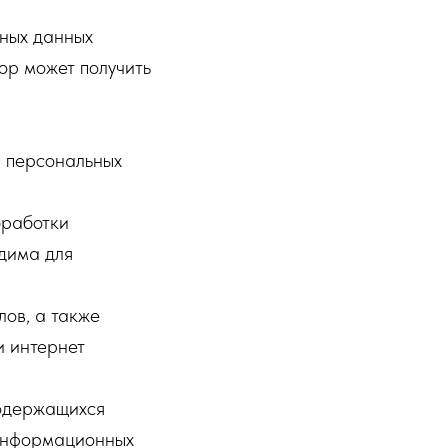
ьных данных
ор может получить
а персональных
бработки
дима для
ов, а также
и интернет
содержащихся
 информационных