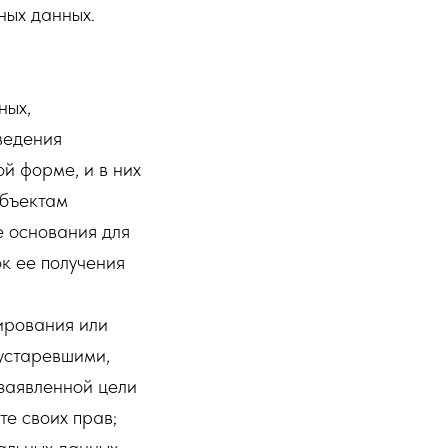
ных данных.
ных,
ведения
й форме, и в них
убъектам
е основания для
к ее получения
ирования или
 устаревшими,
заявленной цели
е своих прав;