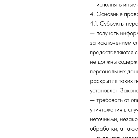
— исполнять иные
4. Основные прав
4.1. Субъекты пер
— получать инфор
за исключением с
предоставляются с
не должны содерж
персональных данн
раскрытия таких 
установлен Законо
— требовать от оп
уничтожения в слу
неточными, незако
обработки, а такж