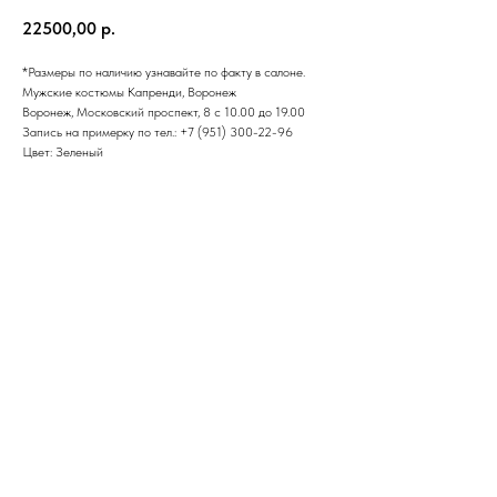
22500,00
р.
*Размеры по наличию узнавайте по факту в салоне.
Мужские костюмы Капренди, Воронеж
Воронеж, Московский проспект, 8 с 10.00 до 19.00
Запись на примерку по тел.: +7 (951) 300-22-96
Цвет: Зеленый