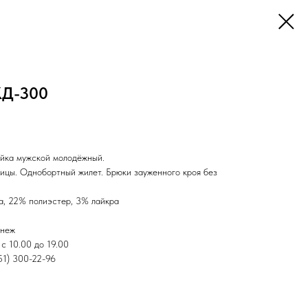
КД-300
ойка мужской молодёжный.
лицы. Однобортный жилет. Брюки зауженного кроя без
а, 22% полиэстер, 3% лайкра
онеж
с 10.00 до 19.00
951) 300-22-96