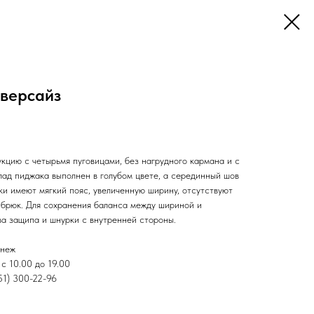
версайз
кцию с четырьмя пуговицами, без нагрудного кармана и с
лад пиджака выполнен в голубом цвете, а серединный шов
ки имеют мягкий пояс, увеличенную ширину, отсутствуют
 брюк. Для сохранения баланса между шириной и
ва защипа и шнурки с внутренней стороны.
онеж
с 10.00 до 19.00
951) 300-22-96