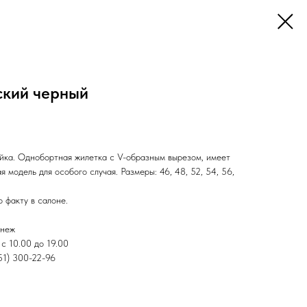
ский черный
йка. Однобортная жилетка с V-образным вырезом, имеет
я модель для особого случая. Размеры: 46, 48, 52, 54, 56,
 факту в салоне.
онеж
с 10.00 до 19.00
951) 300-22-96